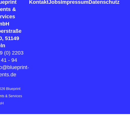
ueprint
Kontakt
Jobs
Impressum
Datenschutz
ents &
rvices
mbH
erstraße
0, 51149
ln
9 (0) 2203
 41 - 94
fo@blueprint-
ents.de
026 Blueprint
nts & Services
bH